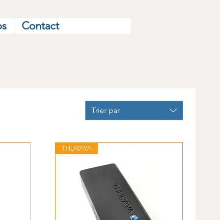
os
Contact
Trier par
THURAYA