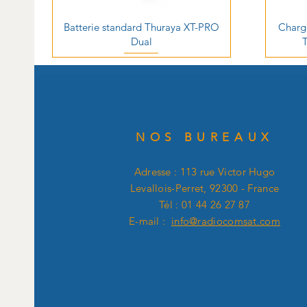
Batterie standard Thuraya XT-PRO
Charg
Dual
NOS BUREAUX
Adresse : 113 rue Victor Hugo
Levallois-Perret, 92300 - France
Tél : 01 44 26 27 87
E-mail :
info@radiocomsat.com