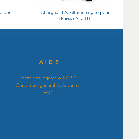
e pour
Chargeur 12v-Allume-cigare pour
Thuraya XT-LITE
AIDE
Mentions légales & RGPD
Conditions générales de ventes
FAQ