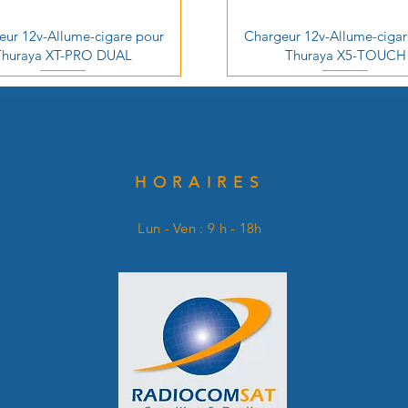
eur 12v-Allume-cigare pour
Chargeur 12v-Allume-cigar
Thuraya XT-PRO DUAL
Thuraya X5-TOUCH
HORAIRES
Lun - Ven : 9 h - 18h