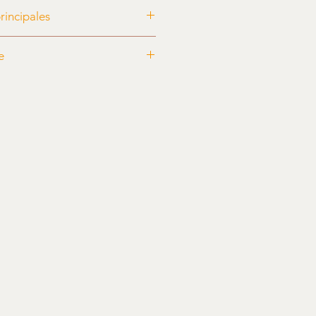
rincipales
ns la description.
e
ans la description