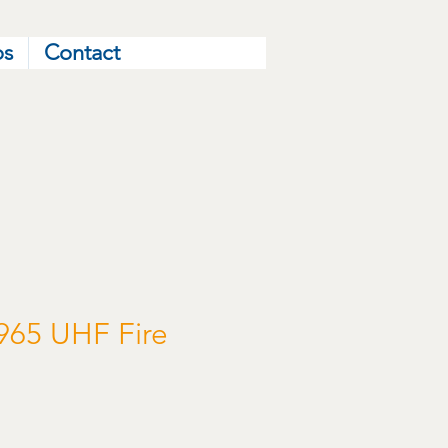
os
Contact
965 UHF Fire