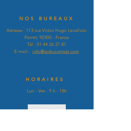
NOS BUREAUX
Adresse : 113 rue Victor Hugo Levallois-
Perret, 92300 - France
Tél :
01 44 26 27 87
E-mail :
info@radiocomsat.com
HORAIRES
Lun - Ven : 9 h - 18h